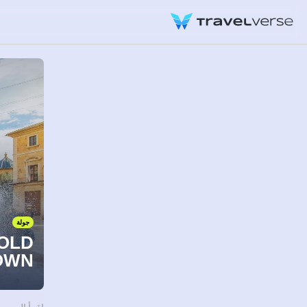
جولة
 OLD
OWN