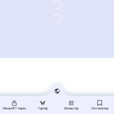
Менің NFT-лерім
Турлар
Жинақтар
Сілтемелер