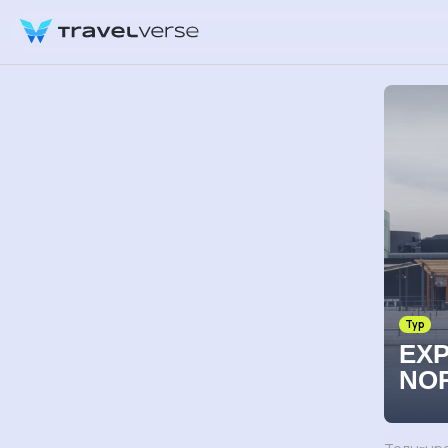
Тур
EXP
NO