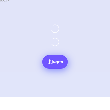
қ оқу
Карта