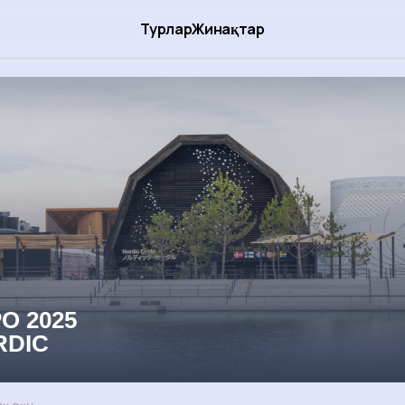
Турлар
Жинақтар
O 2025
RDIC