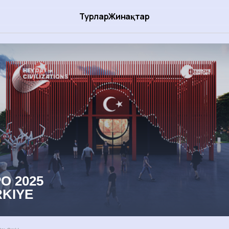
Турлар
Жинақтар
O 2025
KIYE