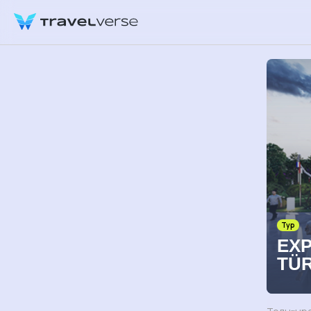
Тур
EXP
TÜR