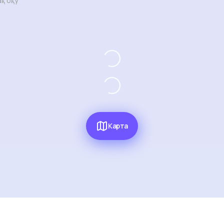
қ оқу
Карта