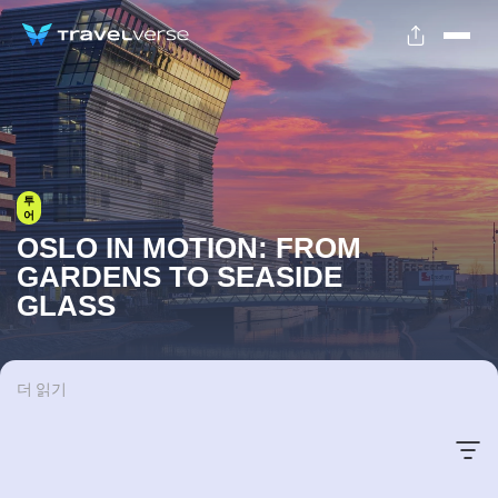
투
어
OSLO IN MOTION: FROM
GARDENS TO SEASIDE
GLASS
더 읽기