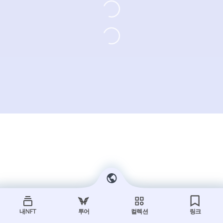
내 NFT
투어
컬렉션
링크