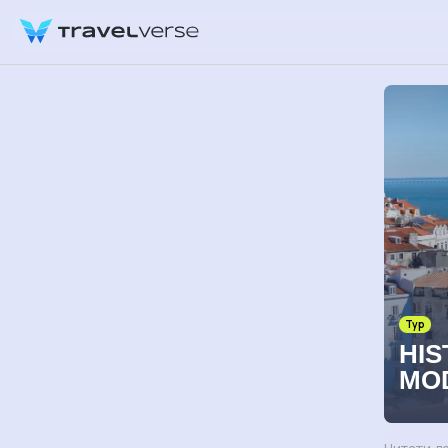
Тур
HIS
MO