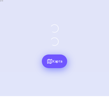
лі
Карта