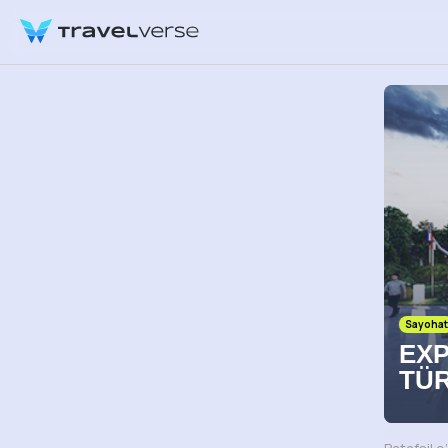
Sayohat
EXP
TÜR