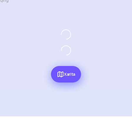
‘qing
Xarita