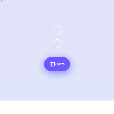
te
Carte