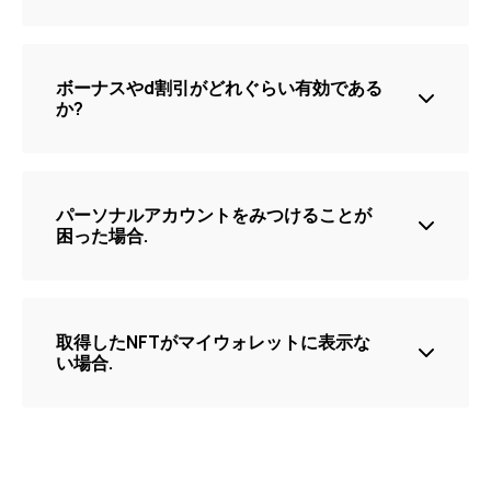
すべての交換したボーナスや割引をパーソナルアカウ
ントに保存する。. 一番最初に送信smEメールにリンク
からsアクセス可能
ボーナスやd割引がどれぐらい有効である
か?
有効期限なし、あと譲渡可能.
パーソナルアカウントをみつけることが
だけど, 一回tご利用になったらもうご利用できなくな
困った場合.
る。
一番最初に送信したEメールに戻りt添付リンクにクリ
ックしてパーソナルアカウントにアクセス可能。もし
も我々からEメールが届いてない場合こちらへどうぞご
取得したNFTがマイウォレットに表示な
連絡ください。:
[email protected]
い場合.
NFT規格はerc1155とerc721を使用しています。一部
のウォレットでは、内部的な理由により、これらの規
格のNFTが表示されない場合があります。