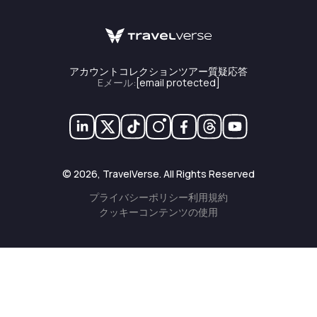
我々は Enjin Walletのご利用をおすすめします。 この
ウォレットでは両方サポートが保証される。
AppStore:
https://apps.apple.com/us/app/enjin-nft-
アカウント
コレクション
ツアー
質疑応答
crypto-wallet/id1349078375
Eメール
:
[email protected]
GooglePlay:
https://play.google.com/store/apps/details?
id=com.enjin.mobile.wallet&hl=en_US
©
2026
, TravelVerse. All Rights Reserved
プライバシーポリシー
利用規約
クッキー
コンテンツの使用