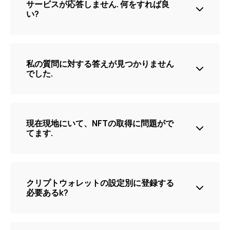
サービスが応答しません. 何をすれば良
内>
ジタルアイテム。代替可能で1対1で交換できるビット
い?
コインのような暗号通貨とは異なり、NFTは独自のも
のであり、複製したり、同種間で交換したりすること
はできません。私たちの文脈では、NFTは割引や特別
メッセージサービスが応答しない場合は、次の手順に
オファーへのアクセスを許可するため、実用価値も持
従ってトラブルシューティングを行ってください。ブ
っています。NFTを所有することは、本質的に関連す
ラウザがフルモードで開いていることを確認してくだ
私の質問に対する答えが見つかりません
るデジタル資産の所有権を意味し、割引や限定アクセ
さい, プレビューモードでないことでる。すべてのQR
でした.
スなどの特典が得られる可能性がある.
コードをスキャンするときは、常に同じブラウザを使
用していることを確認してください。キャッシュと
Cookieをクリアする
我々にEメールください
[email protected]
現在現地にいて、NFTの取得に問題がで
てます.
P地理位置情報設定をチェックしてください.
クリプトウォレットの設定別に登録する
い亜iPhoneユーザ用: 設定にナビゲート -> プライバシ
必要あるk?
ー &アムぷ; セキュリティ -> 位置情報サービスを使用
するには、ブラウザを選択し、正確な位置情報が有効
になっていることを確認してください。.
必要ない、もしもクリプトウォレットのご管理のご希
望のない場合, NFT のストレージをそのまま残せば良