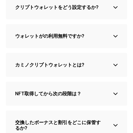
い。. 我々のクラウドサーバに保存して、必要がある時
Androidユーザ用: 設定を見る -> ロケーション, ブラウ
クリプトウォレットをどう設定するか?
アクセスできるようにする。.
ザロケーションサービスが有効されたかチェック.
こちらへ
Webサイト
もし問題が続いてる、, こちらまでご連絡ください:
「ウォレットを作成」をクリックします
[email protected]
「キーフレーズを生成」をクリックします
ウォレットがの利用無料ですか?
キーは安全な場所に保管してください
クリック “ウォレットアクセス”
はい無料です、ウォレットご利用コストかかりませ
ん。.
しばらくしてからあなたのカミノクリプトウォレット
カミノクリプトウォレットとは?
が利用可能になる.
旅行業界向けにカスタマイズされたL1ブロックチェー
ンです, CAM トークンでバックアップされてる。カミ
ノネットワークは、コンソーシアムメンバーが将来の
NFT取得してから次の段階は？
開発に協力する分散型台帳として機能します, , ネット
ワークセキュリティを維持する と相互支援を広げる.
暗号通貨ウォレットは、NFTや暗号通貨をインターネ
自分のアカウント経由リワードとボーナスかディスカ
ット上で安全に保管したり、売買したりできるデジタ
ウントに交換可能。パーソナルアカウントへアクセス
ルポケットのようなものです。>
は最初の我々のEメールでのリンクにクリックする .
交換したボーナスと割引をどこに保管す
るか?