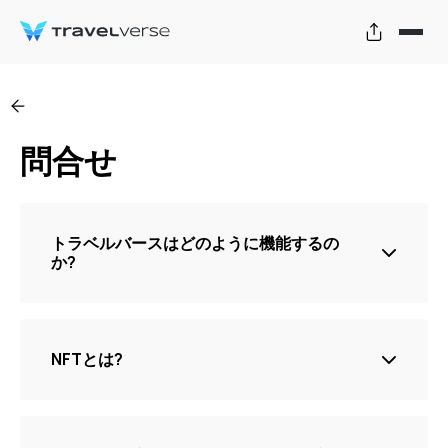
問合せ
トラベルバースはどのように機能するの
か?
QRコードをスキャンして旅を始めましょう. スキャン
間、ツアーの概要と探索すべき人気の観光スポットを
確認するためのプラットフォームにアクセスできま
NFTとは?
す。地図ナビゲーションを利用して最寄りの目的地に
到着する。オーディオガイドと記事でと拡張現実など
の教育的かつ娯楽的な機能で体験を向上させる。各拠
NFT( 非代替性トークンノンフンジブルトークン) デジ
点で報酬を獲得、 NFT カードと呼ばれる, 限定ボーナ
タル収集品など、インターネット上の特定のオブジェ
スと交換できる、当社のアフィリエイトネットワーク
クトまたはコンテンツの所有権の証明となる固有のデ